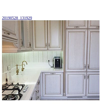
20190528_131929