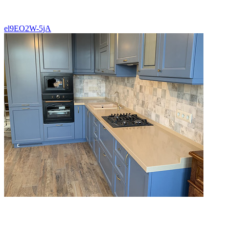
el9EO2W-5jA