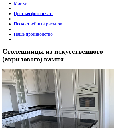
Мойки
|
Цветная фотопечать
|
Пескоструйный рисунок
|
Наше производство
|
Столешницы из искусственного
(акрилового) камня