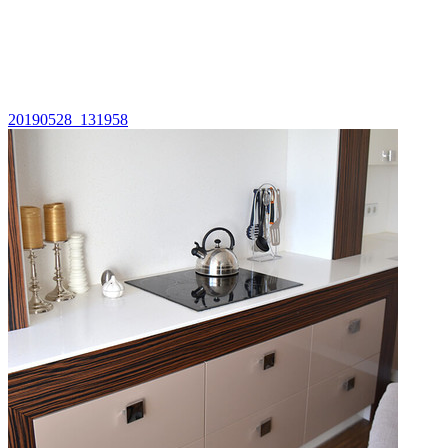
20190528_131958