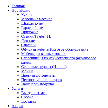
Главная
Портфолио
Кухни
Мебель из массива
Шкафы-купе
Гардеробные
Прихожие
Стенки/Тумбы ТВ
Детские
Спальни
Офисная мебель/Торговое оборудование
Мебель для ванных комнат
Столешницы из искусственного (акрилового)
камня
Столовые группы (Италия)
Мойки
Цветная фотопечать
Пескоструйный рисунок
Наше производство
Услуги
Выезд на замер
Сборка
Доставка
Акции