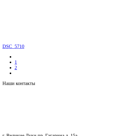
DSC_5710
1
2
Наши контакты
г. Великие Луки пр. Гагарина д. 15а