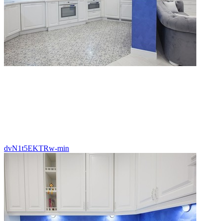
dvN1t5EKTRw-min