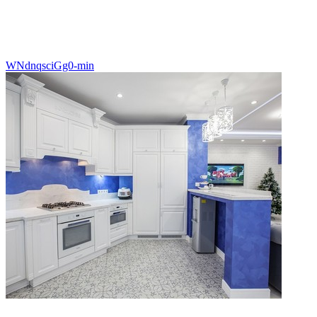
WNdnqsciGg0-min