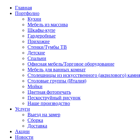
Главная
Портфолио
Кухни
Мебель из массива
Шкафы-купе
Гардеробные
Прихожие
Стенки/Тумбы ТВ
Детские
Спальни
Офисная мебель/Торговое оборудование
Мебель для ванных комнат
Столешницы из искусственного (акрилового) камн
Столовые группы (Италия)
Мойки
Цветная фотопечать
Пескоструйный рисунок
Наше производство
Услуги
Выезд на замер
Сборка
Доставка
Акции
Новости